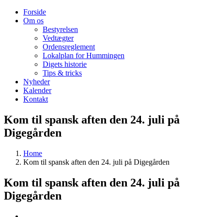
Skip
Facebook
Email
Forside
to
Om os
content
Bestyrelsen
Vedtægter
Ordensreglement
Lokalplan for Hummingen
Digets historie
Tips & tricks
Nyheder
Kalender
Kontakt
Kom til spansk aften den 24. juli på
Digegården
Home
Kom til spansk aften den 24. juli på Digegården
Kom til spansk aften den 24. juli på
Digegården
View